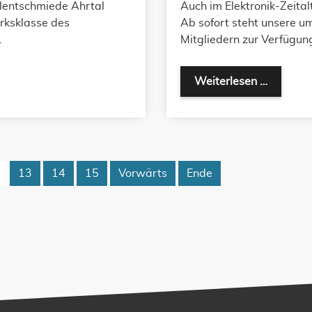
lentschmiede Ahrtal
Auch im Elektronik-Zeita
irksklasse des
Ab sofort steht unsere u
.
Mitgliedern zur Verfügun
Weiterlesen …
13
14
15
Vorwärts
Ende