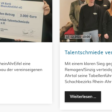
17.12.2023 10:00
Talentschmiede ver
einAhrEifel eine
Mit einem klaren Sieg ge
bau der vereinseigenen
Remagen/Sinzig verteidi
Ahrtal seine Tabellenführ
Schachbezirks Rhein-Ahr
Weiterlesen …