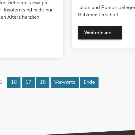
 das Geheimnis ewiger
Julian und Roman belegen
. Insofern sind nicht nur
Blitzmeisterschaft
en Alters herzlich
Weiterlesen …
5
16
17
18
Vorwärts
Ende