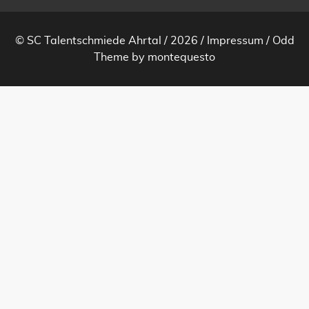
© SC Talentschmiede Ahrtal / 2026 /
Impressum
/
Odd
Theme
by
montequesto